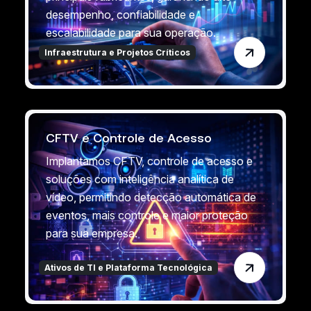
desempenho, confiabilidade e
escalabilidade para sua operação.
Infraestrutura e Projetos Críticos
CFTV e Controle de Acesso
Implantamos CFTV, controle de acesso e
soluções com inteligência analítica de
vídeo, permitindo detecção automática de
eventos, mais controle e maior proteção
para sua empresa.
Ativos de TI e Plataforma Tecnológica