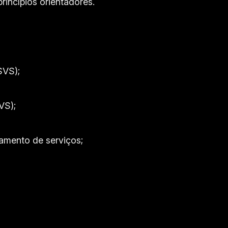
rincípios orientadores.
VS);
VS);
ento de serviços;